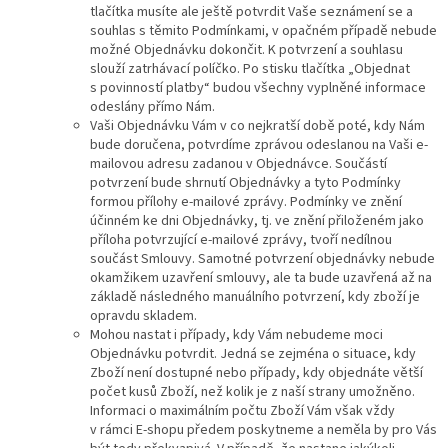
tlačítka musíte ale ještě potvrdit Vaše seznámení se a
souhlas s těmito Podmínkami, v opačném případě nebude
možné Objednávku dokončit. K potvrzení a souhlasu
slouží zatrhávací políčko. Po stisku tlačítka „Objednat
s povinností platby“ budou všechny vyplněné informace
odeslány přímo Nám.
Vaši Objednávku Vám v co nejkratší době poté, kdy Nám
bude doručena, potvrdíme zprávou odeslanou na Vaši e-
mailovou adresu zadanou v Objednávce. Součástí
potvrzení bude shrnutí Objednávky a tyto Podmínky
formou přílohy e-mailové zprávy. Podmínky ve znění
účinném ke dni Objednávky, tj. ve znění přiloženém jako
příloha potvrzující e-mailové zprávy, tvoří nedílnou
součást Smlouvy. Samotné potvrzení objednávky nebude
okamžikem uzavření smlouvy, ale ta bude uzavřená až na
základě následného manuálního potvrzení, kdy zboží je
opravdu skladem.
Mohou nastat i případy, kdy Vám nebudeme moci
Objednávku potvrdit. Jedná se zejména o situace, kdy
Zboží není dostupné nebo případy, kdy objednáte větší
počet kusů Zboží, než kolik je z naší strany umožněno.
Informaci o maximálním počtu Zboží Vám však vždy
v rámci E-shopu předem poskytneme a neměla by pro Vás