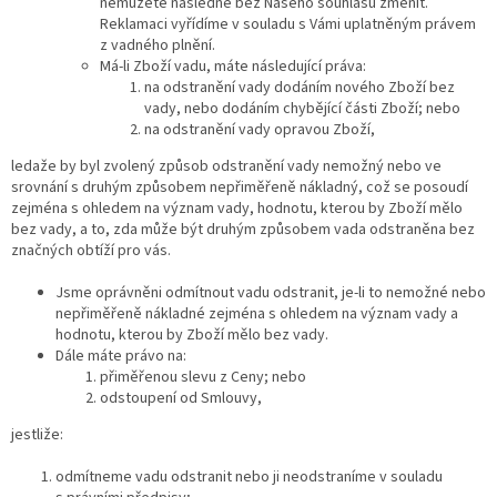
nemůžete následně bez Našeho souhlasu změnit.
Reklamaci vyřídíme v souladu s Vámi uplatněným právem
z vadného plnění.
Má-li Zboží vadu, máte následující práva:
na odstranění vady dodáním nového Zboží bez
vady, nebo dodáním chybějící části Zboží; nebo
na odstranění vady opravou Zboží,
ledaže by byl zvolený způsob odstranění vady nemožný nebo ve
srovnání s druhým způsobem nepřiměřeně nákladný, což se posoudí
zejména s ohledem na význam vady, hodnotu, kterou by Zboží mělo
bez vady, a to, zda může být druhým způsobem vada odstraněna bez
značných obtíží pro vás.
Jsme oprávněni odmítnout vadu odstranit, je-li to nemožné nebo
nepřiměřeně nákladné zejména s ohledem na význam vady a
hodnotu, kterou by Zboží mělo bez vady.
Dále máte právo na:
přiměřenou slevu z Ceny; nebo
odstoupení od Smlouvy,
jestliže:
odmítneme vadu odstranit nebo ji neodstraníme v souladu