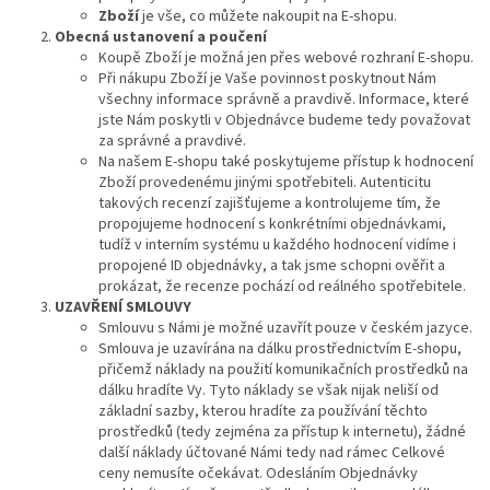
Zboží
je vše, co můžete nakoupit na E-shopu.
Obecná ustanovení a poučení
Koupě Zboží je možná jen přes webové rozhraní E-shopu.
Při nákupu Zboží je Vaše povinnost poskytnout Nám
všechny informace správně a pravdivě. Informace, které
jste Nám poskytli v Objednávce budeme tedy považovat
za správné a pravdivé.
Na našem E-shopu také poskytujeme přístup k hodnocení
Zboží provedenému jinými spotřebiteli. Autenticitu
takových recenzí zajišťujeme a kontrolujeme tím, že
propojujeme hodnocení s konkrétními objednávkami,
tudíž v interním systému u každého hodnocení vidíme i
propojené ID objednávky, a tak jsme schopni ověřit a
prokázat, že recenze pochází od reálného spotřebitele.
UZAVŘENÍ SMLOUVY
Smlouvu s Námi je možné uzavřít pouze v českém jazyce.
Smlouva je uzavírána na dálku prostřednictvím E-shopu,
přičemž náklady na použití komunikačních prostředků na
dálku hradíte Vy. Tyto náklady se však nijak neliší od
základní sazby, kterou hradíte za používání těchto
prostředků (tedy zejména za přístup k internetu), žádné
další náklady účtované Námi tedy nad rámec Celkové
ceny nemusíte očekávat. Odesláním Objednávky