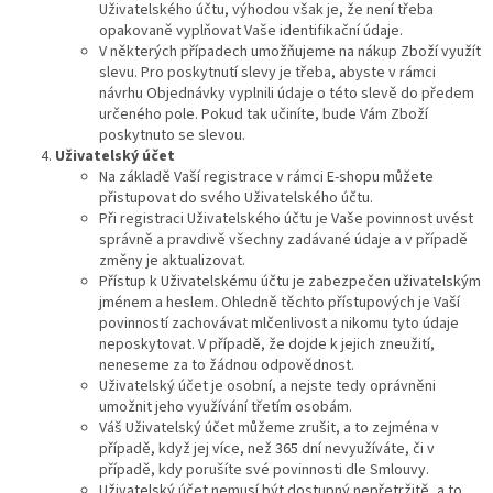
Uživatelského účtu, výhodou však je, že není třeba
opakovaně vyplňovat Vaše identifikační údaje.
V některých případech umožňujeme na nákup Zboží využít
slevu. Pro poskytnutí slevy je třeba, abyste v rámci
návrhu Objednávky vyplnili údaje o této slevě do předem
určeného pole. Pokud tak učiníte, bude Vám Zboží
poskytnuto se slevou.
Uživatelský
účet
Na základě Vaší registrace v rámci E-shopu můžete
přistupovat do svého Uživatelského účtu.
Při registraci Uživatelského účtu je Vaše povinnost uvést
správně a pravdivě všechny zadávané údaje a v případě
změny je aktualizovat.
Přístup k Uživatelskému účtu je zabezpečen uživatelským
jménem a heslem. Ohledně těchto přístupových je Vaší
povinností zachovávat mlčenlivost a nikomu tyto údaje
neposkytovat. V případě, že dojde k jejich zneužití,
neneseme za to žádnou odpovědnost.
Uživatelský účet je osobní, a nejste tedy oprávněni
umožnit jeho využívání třetím osobám.
Váš Uživatelský účet můžeme zrušit, a to zejména v
případě, když jej více, než 365 dní nevyužíváte, či v
případě, kdy porušíte své povinnosti dle Smlouvy.
Uživatelský účet nemusí být dostupný nepřetržitě, a to