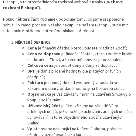
E-shopu, a to prostřednictvím rozhraní webové stránky („
webové
rozhraní E-shopu
“).
Pokud některá část Podmínek odporuje tomu, co jsme si společně
schválili v rámci procesu Vašeho nákupu na Našem E-shopu, bude mít
tato konkrétní dohoda před Podmínkami přednost.
NĚKTERÉ DEFINICE
Cena
je finanční částka, kterou budete hradit za Zboží;
Cena za dopravu
je finanční částka, kterou budete hradit
za doručení Zboží, a to včetně ceny za jeho zabalení;
Celková cena
je součet Ceny a Ceny za dopravu;
DPH
je daň z přidané hodnoty dle platných právních
předpisů;
Faktura
je daňový doklad vystavený v souladu se
zákonem o dani z přidané hodnoty na Celkovou cenu;
Objednávka
je Váš závazný návrh na uzavření Smlouvy o
koupi Zboží s Námi;
Uživatelský účet
je účet zřízený na základě Vámi
sdělených údajů, jež umožňuje uchování zadaných údajů a
uchovávání historie objednaného Zboží a uzavřených
Smluv;
Vy
jste osoba nakupující na Našem E-shopu, právními
předpisy označovaná jako kupující;