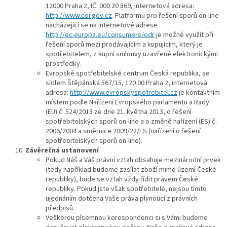
12000 Praha 2, IČ: 000 20 869, internetová adresa:
http://www.coi.gov.cz
. Platformu pro řešení sporů on-line
nacházející se na internetové adrese
http://ec.europa.eu/consumers/odr
je možné využít při
řešení sporů mezi prodávajícím a kupujícím, který je
spotřebitelem, z kupní smlouvy uzavřené elektronickými
prostředky.
Evropské spotřebitelské centrum Česká republika, se
sídlem Štěpánská 567/15, 120 00 Praha 2, internetová
adresa:
http://www.evropskyspotrebitel.cz
je kontaktním
místem podle Nařízení Evropského parlamentu a Rady
(EU) č. 524/2013 ze dne 21. května 2013, o řešení
spotřebitelských sporů on-line a o změně nařízení (ES) č.
2006/2004 a směrnice 2009/22/ES (nařízení o řešení
spotřebitelských sporů on-line).
Závěrečná ustanovení
Pokud Náš a Váš právní vztah obsahuje mezinárodní prvek
(tedy například budeme zasílat zboží mimo území České
republiky), bude se vztah vždy řídit právem České
republiky. Pokud jste však spotřebitelé, nejsou tímto
ujednáním dotčena Vaše práva plynoucí z právních
předpisů.
Veškerou písemnou korespondenci si s Vámi budeme