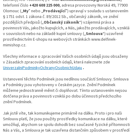
telefonní číslo
+420 608 225 000
, adresa provozovny Norská 49, 77900
Olomouc („
My
” nebo „
Prodávající
”) upravují v souladu s ustanovením
§ 1751 odst. 1 zákona č. 89/2012 Sb., občanský zákoník, ve znění
pozdějších předpisů („
Občanský zákoník
“) vzájemná práva a
povinnosti Vás, jakožto kupujících, a Nás, jakožto prodávajících, vzniklá
v souvislosti nebo na základě kupní smlouvy („
Smlouva
“) uzavřené
prostřednictvím E-shopu na webových stránkách www.delfinek-
mimishop.cz.
Všechny informace o zpracování Vašich osobních údajů jsou obsaženy
v Zásadách zpracování osobních údajů, která naleznete zde
UniverzalniPodminkyOchranyOsobnichUdaju
.
Ustanovení těchto Podmínek jsou nedílnou součástí Smlouvy. Smlouva
a Podmínky jsou vyhotoveny v českém jazyce. Znění Podmínek
můžeme jednostranně měnit či doplňovat. Tímto ustanovením nejsou
dotčena práva a povinnosti vzniklá po dobu účinnosti předchozího
znění Podmínek.
Jak jistě víte, tak komunikujeme primárně na dálku. Proto i pro naši
Smlouvu platí, že jsou použity prostředky komunikace na dálku, které
umožňují, abychom se spolu dohodli bez současné fyzické přítomnosti
Nás a Vás, a Smlouva je tak uzavřena distančním způsobem v prostředí