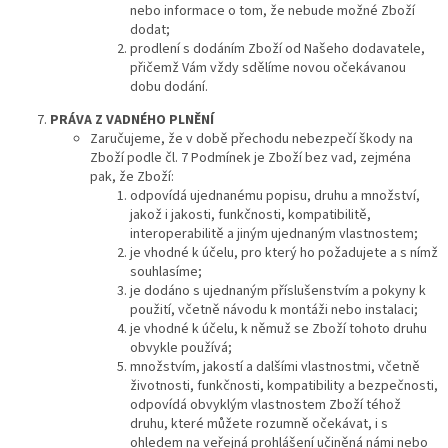
nebo informace o tom, že nebude možné Zboží
dodat;
prodlení s dodáním Zboží od Našeho dodavatele,
přičemž Vám vždy sdělíme novou očekávanou
dobu dodání.
PRÁVA
Z VADNÉHO PLNĚNÍ
Zaručujeme, že v době přechodu nebezpečí škody na
Zboží podle čl. 7 Podmínek je Zboží bez vad, zejména
pak, že Zboží:
odpovídá ujednanému popisu, druhu a množství,
jakož i jakosti, funkčnosti, kompatibilitě,
interoperabilitě a jiným ujednaným vlastnostem;
je vhodné k účelu, pro který ho požadujete a s nímž
souhlasíme;
je dodáno s ujednaným příslušenstvím a pokyny k
použití, včetně návodu k montáži nebo instalaci;
je vhodné k účelu, k němuž se Zboží tohoto druhu
obvykle používá;
množstvím, jakostí a dalšími vlastnostmi, včetně
životnosti, funkčnosti, kompatibility a bezpečnosti,
odpovídá obvyklým vlastnostem Zboží téhož
druhu, které můžete rozumně očekávat, i s
ohledem na veřejná prohlášení učiněná námi nebo