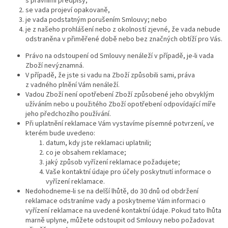
s právními předpisy;
se vada projeví opakovaně,
je vada podstatným porušením Smlouvy; nebo
je z našeho prohlášení nebo z okolností zjevné, že vada nebude
odstraněna v přiměřené době nebo bez značných obtíží pro Vás.
Právo na odstoupení od Smlouvy nenáleží v případě, je-li vada
Zboží nevýznamná.
V případě, že jste si vadu na Zboží způsobili sami, práva
z vadného plnění Vám nenáleží.
Vadou Zboží není opotřebení Zboží způsobené jeho obvyklým
užíváním nebo u použitého Zboží opotřebení odpovídající míře
jeho předchozího používání.
Při uplatnění reklamace Vám vystavíme písemné potvrzení, ve
kterém bude uvedeno:
datum, kdy jste reklamaci uplatnili;
co je obsahem reklamace;
jaký způsob vyřízení reklamace požadujete;
Vaše kontaktní údaje pro účely poskytnutí informace o
vyřízení reklamace.
Nedohodneme-li se na delší lhůtě, do 30 dnů od obdržení
reklamace odstraníme vady a poskytneme Vám informaci o
vyřízení reklamace na uvedené kontaktní údaje. Pokud tato lhůta
marně uplyne, můžete odstoupit od Smlouvy nebo požadovat