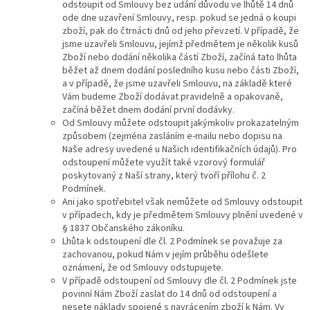
odstoupit od Smlouvy bez udání důvodu ve lhůtě 14 dnů
ode dne uzavření Smlouvy, resp. pokud se jedná o koupi
zboží, pak do čtrnácti dnů od jeho převzetí. V případě, že
jsme uzavřeli Smlouvu, jejímž předmětem je několik kusů
Zboží nebo dodání několika částí Zboží, začíná tato lhůta
běžet až dnem dodání posledního kusu nebo části Zboží,
a v případě, že jsme uzavřeli Smlouvu, na základě které
Vám budeme Zboží dodávat pravidelně a opakovaně,
začíná běžet dnem dodání první dodávky.
Od Smlouvy můžete odstoupit jakýmkoliv prokazatelným
způsobem (zejména zasláním e-mailu nebo dopisu na
Naše adresy uvedené u Našich identifikačních údajů). Pro
odstoupení můžete využít také vzorový formulář
poskytovaný z Naší strany, který tvoří přílohu č. 2
Podmínek.
Ani jako spotřebitel však nemůžete od Smlouvy odstoupit
v případech, kdy je předmětem Smlouvy plnění uvedené v
§ 1837 Občanského zákoníku.
Lhůta k odstoupení dle čl. 2 Podmínek se považuje za
zachovanou, pokud Nám v jejím průběhu odešlete
oznámení, že od Smlouvy odstupujete.
V případě odstoupení od Smlouvy dle čl. 2 Podmínek jste
povinní Nám Zboží zaslat do 14 dnů od odstoupení a
nesete náklady spojené s navrácením zboží k Nám. Vy