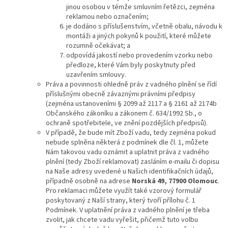
jinou osobou v témže smluvním řetězci, zejména
reklamou nebo označením;
je dodáno s příslušenstvím, včetně obalu, návodu k
montáži a jiných pokynů k použití, které můžete
rozumně očekávat; a
odpovídá jakostí nebo provedením vzorku nebo
předloze, které Vám byly poskytnuty před
uzavřením smlouvy.
Práva a povinnosti ohledně práv z vadného plnění se řídí
příslušnými obecně závaznými právními předpisy
(zejména ustanoveními § 2099 až 2117 a § 2161 až 2174b
Občanského zákoníku a zákonem č. 634/1992 Sb., o
ochraně spotřebitele, ve znění pozdějších předpisů).
V případě, že bude mít Zboží vadu, tedy zejména pokud
nebude splněna některá z podmínek dle čl. 1, můžete
Nám takovou vadu oznámit a uplatnit práva z vadného
plnění (tedy Zboží reklamovat) zasláním e-mailu či dopisu
na Naše adresy uvedené u Našich identifikačních údajů,
případně osobně na adrese
Norská 49, 77900 Olomouc
.
Pro reklamaci můžete využít také vzorový formulář
poskytovaný z Naší strany, který tvoří přílohu č. 1
Podmínek. V uplatnění práva z vadného plnění je třeba
zvolit, jak chcete vadu vyřešit, přičemž tuto volbu