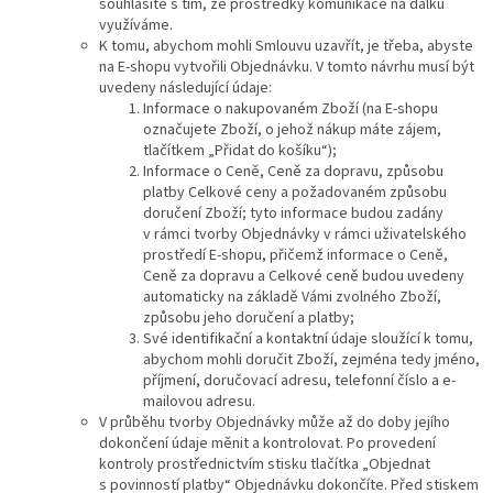
souhlasíte s tím, že prostředky komunikace na dálku
využíváme.
K tomu, abychom mohli Smlouvu uzavřít, je třeba, abyste
na E-shopu vytvořili Objednávku. V tomto návrhu musí být
uvedeny následující údaje:
Informace o nakupovaném Zboží (na E-shopu
označujete Zboží, o jehož nákup máte zájem,
tlačítkem „Přidat do košíku“);
Informace o Ceně, Ceně za dopravu, způsobu
platby Celkové ceny a požadovaném způsobu
doručení Zboží; tyto informace budou zadány
v rámci tvorby Objednávky v rámci uživatelského
prostředí E-shopu, přičemž informace o Ceně,
Ceně za dopravu a Celkové ceně budou uvedeny
automaticky na základě Vámi zvolného Zboží,
způsobu jeho doručení a platby;
Své identifikační a kontaktní údaje sloužící k tomu,
abychom mohli doručit Zboží, zejména tedy jméno,
příjmení, doručovací adresu, telefonní číslo a e-
mailovou adresu.
V průběhu tvorby Objednávky může až do doby jejího
dokončení údaje měnit a kontrolovat. Po provedení
kontroly prostřednictvím stisku tlačítka „Objednat
s povinností platby“ Objednávku dokončíte. Před stiskem