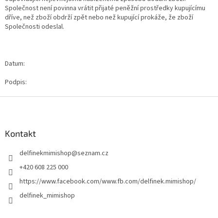
Společnost není povinna vrátit přijaté peněžní prostředky kupujícímu
dříve, než zboží obdrží zpět nebo než kupující prokáže, že zboží
Společnosti odeslal.
Datum:
Podpis:
Z
á
p
a
Kontakt
t
delfinekmimishop
@
seznam.cz
í
+420 608 225 000
https://www.facebook.com/www.fb.com/delfinek.mimishop/
delfinek_mimishop