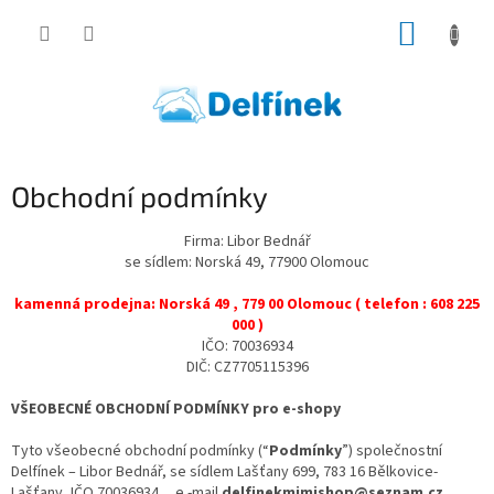
Přejít
NÁKUP
na
obsah
KOŠÍK
Obchodní podmínky
Firma: Libor Bednář
se sídlem: Norská 49, 77900 Olomouc
kamenná prodejna: Norská 49 , 779 00 Olomouc ( telefon : 608 225
000 )
IČO: 70036934
DIČ: CZ7705115396
VŠEOBECNÉ OBCHODNÍ PODMÍNKY pro e-shopy
Tyto všeobecné obchodní podmínky (“
Podmínky
”) společnostní
Delfínek – Libor Bednář, se sídlem Lašťany 699, 783 16 Bělkovice-
Lašťany, IČO 70036934,
,
e
-mail
delfinekmimishop@seznam.cz,