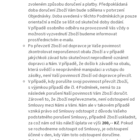
zvoleném způsobu doručení a platby. Předpokládaná
doba doručení Zboží Vám bude sdělena v potvrzení
Objednávky. Doba uvedená v těchto Podmínkách je pouze
orientační a může se lišit od skutečné doby dodání.
V případě osobního odběru na provozovně Vás vždy o
možnosti vyzvednutí Zboží budeme informovat
prostřednictvím e-mailu.
Po převzetí Zboží od dopravce je Vaše povinnost
zkontrolovat neporušenost obalu Zboží a v případě
jakýchkoli závad tuto skutečnost neprodleně oznámit
dopravci a Nám. V případě, že došlo k závadě na obalu,
která svědčí o neoprávněné manipulaci a vstupu do
zásilky, není Vaší povinností Zboží od dopravce převzít.
V případě, kdy porušíte svoji povinnost převzít Zboží,
s výjimkou případů dle čl. 4 Podmínek, nemá to za
následek porušení Naší povinnosti Vám Zboží doručit.
Zároveň to, že Zboží nepřevezmete, není odstoupení od
Smlouvy mezi Námi a Vámi. Nám ale v takovém případě
vzniká právo od Smlouvy odstoupit z důvodu Vašeho
podstatného porušení Smlouvy, případně Zboží uskladnit,
za což nám od Vás náleží úplata ve výši
200,-- Kč
. Pokud
se rozhodneme odstoupit od Smlouvy, je odstoupení
účinné v den, kdy Vám toto odstoupení doručíme.