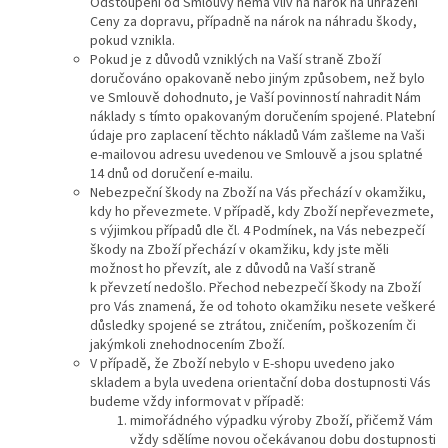
Odstoupení od Smlouvy nemá vliv na nárok na uhrazení
Ceny za dopravu, případně na nárok na náhradu škody,
pokud vznikla.
Pokud je z důvodů vzniklých na Vaší straně Zboží
doručováno opakovaně nebo jiným způsobem, než bylo
ve Smlouvě dohodnuto, je Vaší povinností nahradit Nám
náklady s tímto opakovaným doručením spojené. Platební
údaje pro zaplacení těchto nákladů Vám zašleme na Vaši
e-mailovou adresu uvedenou ve Smlouvě a jsou splatné
14 dnů od doručení e-mailu.
Nebezpeční škody na Zboží na Vás přechází v okamžiku,
kdy ho převezmete. V případě, kdy Zboží nepřevezmete,
s výjimkou případů dle čl. 4 Podmínek, na Vás nebezpečí
škody na Zboží přechází v okamžiku, kdy jste měli
možnost ho převzít, ale z důvodů na Vaší straně
k převzetí nedošlo. Přechod nebezpečí škody na Zboží
pro Vás znamená, že od tohoto okamžiku nesete veškeré
důsledky spojené se ztrátou, zničením, poškozením či
jakýmkoli znehodnocením Zboží.
V případě, že Zboží nebylo v E-shopu uvedeno jako
skladem a byla uvedena orientační doba dostupnosti Vás
budeme vždy informovat v případě:
mimořádného výpadku výroby Zboží, přičemž Vám
vždy sdělíme novou očekávanou dobu dostupnosti