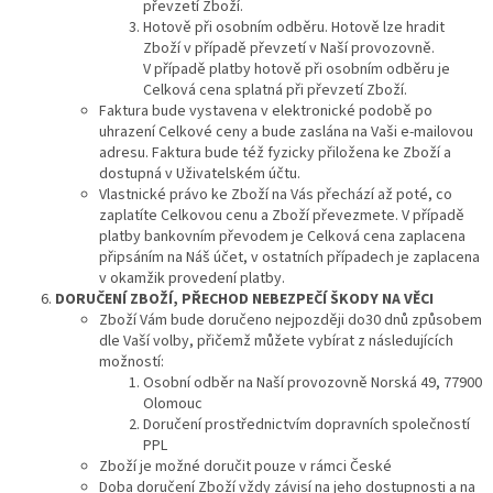
převzetí Zboží.
Hotově při osobním odběru. Hotově lze hradit
Zboží v případě převzetí v Naší provozovně.
V případě platby hotově při osobním odběru je
Celková cena splatná při převzetí Zboží.
Faktura bude vystavena v elektronické podobě po
uhrazení Celkové ceny a bude zaslána na Vaši e-mailovou
adresu. Faktura bude též fyzicky přiložena ke Zboží a
dostupná v Uživatelském účtu.
Vlastnické právo ke Zboží na Vás přechází až poté, co
zaplatíte Celkovou cenu a Zboží převezmete. V případě
platby bankovním převodem je Celková cena zaplacena
připsáním na Náš účet, v ostatních případech je zaplacena
v okamžik provedení platby.
DORUČENÍ
ZBOŽÍ, PŘECHOD NEBEZPEČÍ ŠKODY NA VĚCI
Zboží Vám bude doručeno nejpozději do30 dnů způsobem
dle Vaší volby, přičemž můžete vybírat z následujících
možností:
Osobní odběr na Naší provozovně Norská 49, 77900
Olomouc
Doručení prostřednictvím dopravních společností
PPL
Zboží je možné doručit pouze v rámci České
Doba doručení Zboží vždy závisí na jeho dostupnosti a na