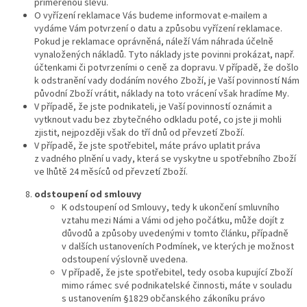
přiměřenou slevu.
O vyřízení reklamace Vás budeme informovat e-mailem a
vydáme Vám potvrzení o datu a způsobu vyřízení reklamace.
Pokud je reklamace oprávněná, náleží Vám náhrada účelně
vynaložených nákladů. Tyto náklady jste povinni prokázat, např.
účtenkami či potvrzeními o ceně za dopravu. V případě, že došlo
k odstranění vady dodáním nového Zboží, je Vaší povinností Nám
původní Zboží vrátit, náklady na toto vrácení však hradíme My.
V případě, že jste podnikateli, je Vaší povinností oznámit a
vytknout vadu bez zbytečného odkladu poté, co jste ji mohli
zjistit, nejpozději však do tří dnů od převzetí Zboží.
V případě, že jste spotřebitel, máte právo uplatit práva
z vadného plnění u vady, která se vyskytne u spotřebního Zboží
ve lhůtě 24 měsíců od převzetí Zboží.
odstoupení od smlouvy
K odstoupení od Smlouvy, tedy k ukončení smluvního
vztahu mezi Námi a Vámi od jeho počátku, může dojít z
důvodů a způsoby uvedenými v tomto článku, případně
v dalších ustanoveních Podmínek, ve kterých je možnost
odstoupení výslovně uvedena.
V případě, že jste spotřebitel, tedy osoba kupující Zboží
mimo rámec své podnikatelské činnosti, máte v souladu
s ustanovením §1829 občanského zákoníku právo