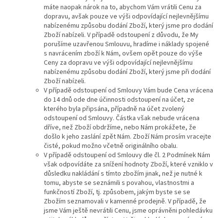
máte naopak nárok na to, abychom Vám vrátili Cenu za
dopravu, avšak pouze ve výši odpovídající nejlevnějšímu
nabízenému způsobu dodání Zboží, který jsme pro dodání
Zboží nabízeli. V případě odstoupení z důvodu, že My
porušíme uzavřenou Smlouvu, hradíme i náklady spojené
s navrácením zboží k Nám, ovšem opět pouze do výše
Ceny za dopravu ve výši odpovídající nejlevnějšímu
nabízenému způsobu dodání Zboží, který jsme při dodání
Zboží nabízeli.
V případě odstoupení od Smlouvy Vám bude Cena vrácena
do 14 dnů ode dne účinnosti odstoupení na účet, ze
kterého byla připsána, případně na účet zvolený
odstoupení od Smlouvy. Částka však nebude vrácena
dříve, než Zboží obdržíme, nebo Nám prokážete, že
došlo k jeho zaslání zpět Nám. Zboží Nám prosím vracejte
čisté, pokud možno včetně originálního obalu.
V případě odstoupení od Smlouvy dle čl. 2 Podmínek Nám
však odpovídáte za snížení hodnoty Zboží, které vzniklo v
důsledku nakládání s tímto zbožím jinak, než je nutné k
tomu, abyste se seznámili s povahou, vlastnostmi a
funkčností Zboží, tj. způsobem, jakým byste se se
Zbožím seznamovali v kamenné prodejně. V případě, že
jsme Vám ještě nevrátili Cenu, jsme oprávněni pohledávku