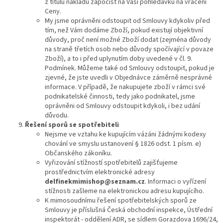
z titulu nákladů započíst na Vaši pohledávku na vrácení
Ceny.
My jsme oprávněni odstoupit od Smlouvy kdykoliv před
tím, než Vám dodáme Zboží, pokud existují objektivní
důvody, proč není možné Zboží dodat (zejména důvody
na straně třetích osob nebo důvody spočívající v povaze
Zboží), a to i před uplynutím doby uvedené v čl. 9.
Podmínek. Můžeme také od Smlouvy odstoupit, pokud je
zjevné, že jste uvedli v Objednávce záměrně nesprávné
informace. V případě, že nakupujete zboží v rámci své
podnikatelské činnosti, tedy jako podnikatel, jsme
oprávněni od Smlouvy odstoupit kdykoli, i bez udání
důvodu.
Řešení sporů se spotřebiteli
Nejsme ve vztahu ke kupujícím vázáni žádnými kodexy
chování ve smyslu ustanovení § 1826 odst. 1 písm. e)
Občanského zákoníku.
Vyřizování stížností spotřebitelů zajišťujeme
prostřednictvím elektronické adresy
delfinekmimishop
@seznam.cz
. Informaci o vyřízení
stížnosti zašleme na elektronickou adresu kupujícího.
K mimosoudnímu řešení spotřebitelských sporů ze
Smlouvy je příslušná Česká obchodní inspekce, Ústřední
inspektorát - oddělení ADR, se sídlem Gorazdova 1696/24,