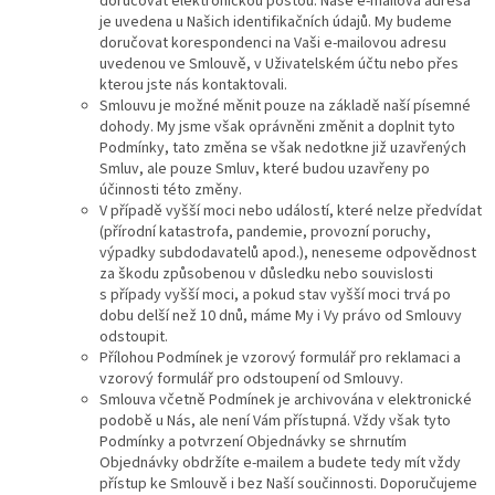
doručovat elektronickou poštou. Naše e-mailová adresa
je uvedena u Našich identifikačních údajů. My budeme
doručovat korespondenci na Vaši e-mailovou adresu
uvedenou ve Smlouvě, v Uživatelském účtu nebo přes
kterou jste nás kontaktovali.
Smlouvu je možné měnit pouze na základě naší písemné
dohody. My jsme však oprávněni změnit a doplnit tyto
Podmínky, tato změna se však nedotkne již uzavřených
Smluv, ale pouze Smluv, které budou uzavřeny po
účinnosti této změny.
V případě vyšší moci nebo událostí, které nelze předvídat
(přírodní katastrofa, pandemie, provozní poruchy,
výpadky subdodavatelů apod.), neneseme odpovědnost
za škodu způsobenou v důsledku nebo souvislosti
s případy vyšší moci, a pokud stav vyšší moci trvá po
dobu delší než 10 dnů, máme My i Vy právo od Smlouvy
odstoupit.
Přílohou Podmínek je vzorový formulář pro reklamaci a
vzorový formulář pro odstoupení od Smlouvy.
Smlouva včetně Podmínek je archivována v elektronické
podobě u Nás, ale není Vám přístupná. Vždy však tyto
Podmínky a potvrzení Objednávky se shrnutím
Objednávky obdržíte e-mailem a budete tedy mít vždy
přístup ke Smlouvě i bez Naší součinnosti. Doporučujeme