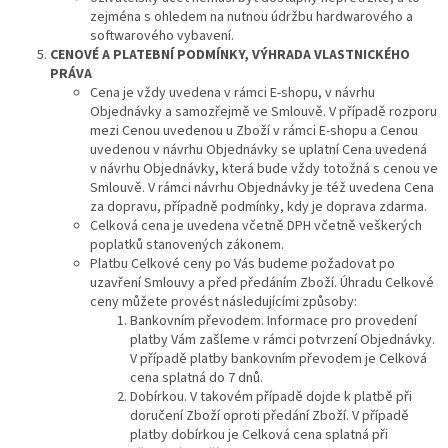
zejména s ohledem na nutnou údržbu hardwarového a
softwarového vybavení.
CENOVÉ
A PLATEBNÍ PODMÍNKY, VÝHRADA VLASTNICKÉHO
PRÁVA
Cena je vždy uvedena v rámci E-shopu, v návrhu
Objednávky a samozřejmě ve Smlouvě. V případě rozporu
mezi Cenou uvedenou u Zboží v rámci E-shopu a Cenou
uvedenou v návrhu Objednávky se uplatní Cena uvedená
v návrhu Objednávky, která bude vždy totožná s cenou ve
Smlouvě. V rámci návrhu Objednávky je též uvedena Cena
za dopravu, případně podmínky, kdy je doprava zdarma.
Celková cena je uvedena včetně DPH včetně veškerých
poplatků stanovených zákonem.
Platbu Celkové ceny po Vás budeme požadovat po
uzavření Smlouvy a před předáním Zboží. Úhradu Celkové
ceny můžete provést následujícími způsoby:
Bankovním převodem. Informace pro provedení
platby Vám zašleme v rámci potvrzení Objednávky.
V případě platby bankovním převodem je Celková
cena splatná do 7 dnů.
Dobírkou. V takovém případě dojde k platbě při
doručení Zboží oproti předání Zboží. V případě
platby dobírkou je Celková cena splatná při