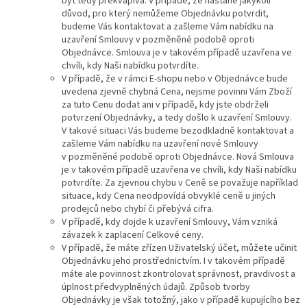
být tedy překvapivá. V případě, že nastane jakýkoli
důvod, pro který nemůžeme Objednávku potvrdit,
budeme Vás kontaktovat a zašleme Vám nabídku na
uzavření Smlouvy v pozměněné podobě oproti
Objednávce. Smlouva je v takovém případě uzavřena ve
chvíli, kdy Naši nabídku potvrdíte.
V případě, že v rámci E-shopu nebo v Objednávce bude
uvedena zjevně chybná Cena, nejsme povinni Vám Zboží
za tuto Cenu dodat ani v případě, kdy jste obdrželi
potvrzení Objednávky, a tedy došlo k uzavření Smlouvy.
V takové situaci Vás budeme bezodkladně kontaktovat a
zašleme Vám nabídku na uzavření nové Smlouvy
v pozměněné podobě oproti Objednávce. Nová Smlouva
je v takovém případě uzavřena ve chvíli, kdy Naši nabídku
potvrdíte. Za zjevnou chybu v Ceně se považuje například
situace, kdy Cena neodpovídá obvyklé ceně u jiných
prodejců nebo chybí či přebývá cifra.
V případě, kdy dojde k uzavření Smlouvy, Vám vzniká
závazek k zaplacení Celkové ceny.
V případě, že máte zřízen Uživatelský účet, můžete učinit
Objednávku jeho prostřednictvím. I v takovém případě
máte ale povinnost zkontrolovat správnost, pravdivost a
úplnost předvyplněných údajů. Způsob tvorby
Objednávky je však totožný, jako v případě kupujícího bez