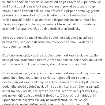
ve znění pozdějších předpisů odstoupit od již uzavřené kupní smlouvy
do 14 dnů ode dne uzavření smlouvy, resp. pokud se jedná o koupi
zboží, pak do čtrnácti dnů od jeho převzetí. V případě smlouvy, jejímž
předmětem je několik kusů zboží nebo dodání několika částí zboží,
začíná tato lhůta běžet až dnem dodání posledního kusu nebo části
zboží, a v případě smlouvy, na základě které má být zboží dodáváno
pravidelně a opakovaně, ode dne dodání první dodávky.
Toto odstoupení oznámí kupující Společnosti písemně na adresu
provozovny Společnosti nebo elektronicky na e-mail uvedený na
vzorovém formuláři.
Odstoupí-li kupující, který je spotřebitelem, od kupní smlouvy, zašle
nebo předá Společnosti bez zbytečného odkladu, nejpozději do 14 dnů
od odstoupení od kupní smlouvy, zboží, které od ní obdržel.
Odstoupí-li kupující, který je spotřebitelem, od kupní smlouvy, vrátí mu
Společnost bez zbytečného odkladu, nejpozději do 14 dnů od
odstoupení od kupní smlouvy, všechny peněžní prostředky (kupní cenu
dodaného zboží) včetně nákladů na dodání, které od něho na základě
kupní smlouvy přijala, stejným způsobem. Jestliže kupující zvolil jiný,
než nejlevnější způsob dodání zboží, který Společnost nabízí, vrátí
Společnost kupujícímu náklady na dodání zboží pouze ve výši
odpovídající nejlevnějšímu nabízenému způsobu dodání zboží.